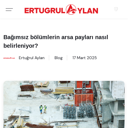
Hakkımızda
EKIBIMIZ
Bağımsız bölümlerin arsa payları nasıl
belirleniyor?
EMLAK SITELERIMIZ
Ertuğrul Aylan
Blog
17 Mart 2025
EMLAK OFISLERIMIZ