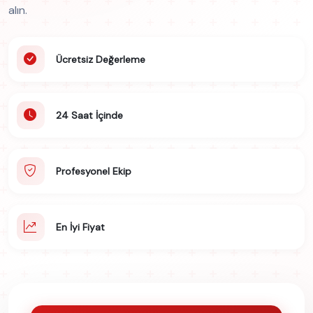
alın.
Ücretsiz Değerleme
24 Saat İçinde
Profesyonel Ekip
En İyi Fiyat