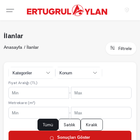
Hakkımızda
İlanlar
EKIBIMIZ
Anasayfa
İlanlar
Filtrele
EMLAK SITELERIMIZ
EMLAK OFISLERIMIZ
Kategoriler
Konum
Fiyat Aralığı (TL)
-
Metrekare (m²)
-
Tümü
Satılık
Kiralık
Sonuçları Göster