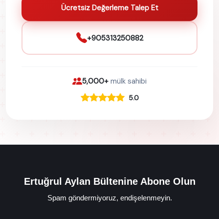
Ücretsiz Değerleme Talep Et
+905313250882
5,000+
mülk sahibi
5.0
Ertuğrul Aylan Bültenine Abone Olun
Spam göndermiyoruz, endişelenmeyin.