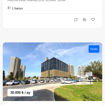
HALKAPINAR MAHALLESİ, KONAK, İZMİR
1 banyo
Kiralık
30.000 ₺ / ay