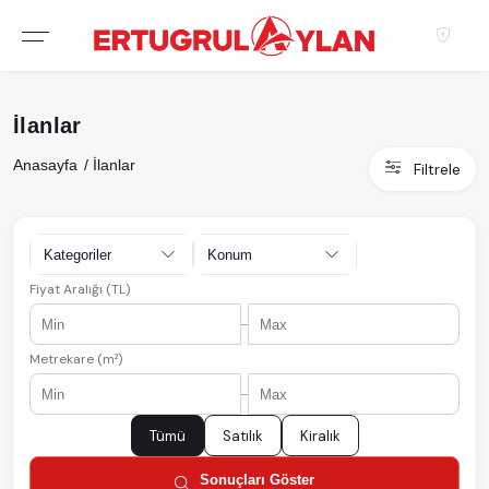
Hakkımızda
İlanlar
EKIBIMIZ
Anasayfa
İlanlar
Filtrele
EMLAK SITELERIMIZ
EMLAK OFISLERIMIZ
Kategoriler
Konum
Fiyat Aralığı (TL)
-
Metrekare (m²)
-
Tümü
Satılık
Kiralık
Sonuçları Göster