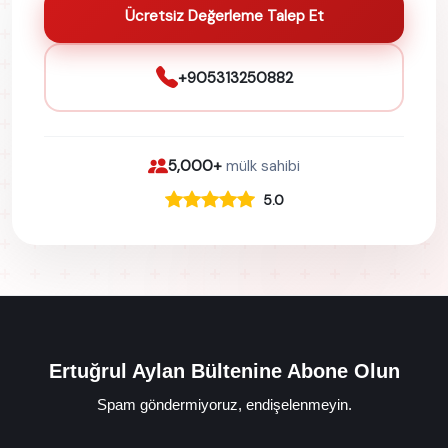
Ücretsiz Değerleme Talep Et
+905313250882
5,000+
mülk sahibi
5.0
Ertuğrul Aylan Bültenine Abone Olun
Spam göndermiyoruz, endişelenmeyin.