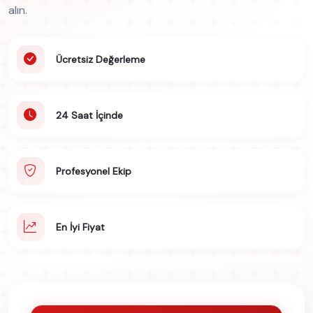
alın.
Ücretsiz Değerleme
24 Saat İçinde
Profesyonel Ekip
En İyi Fiyat