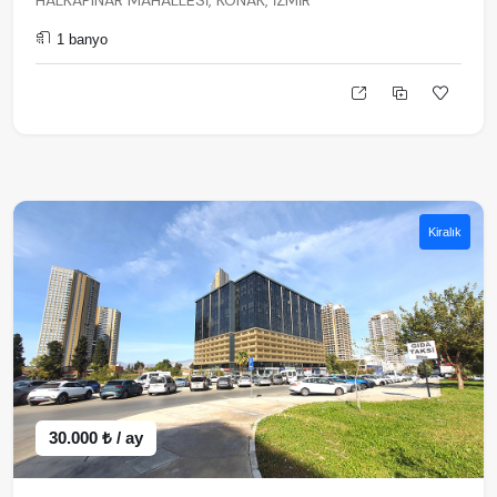
HALKAPINAR MAHALLESİ, KONAK, İZMİR
1 banyo
Kiralık
30.000 ₺ / ay