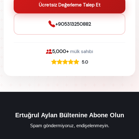
Ücretsiz Değerleme Talep Et
+905313250882
5,000+
mülk sahibi
5.0
Ertuğrul Aylan Bültenine Abone Olun
Spam göndermiyoruz, endişelenmeyin.