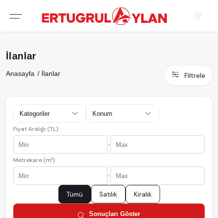
Hakkımızda
İlanlar
EKIBIMIZ
Anasayfa
İlanlar
Filtrele
EMLAK SITELERIMIZ
EMLAK OFISLERIMIZ
Kategoriler
Konum
Fiyat Aralığı (TL)
-
Metrekare (m²)
-
Tümü
Satılık
Kiralık
Sonuçları Göster