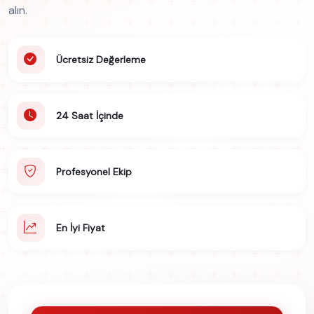
alın.
Ücretsiz Değerleme
24 Saat İçinde
Profesyonel Ekip
En İyi Fiyat