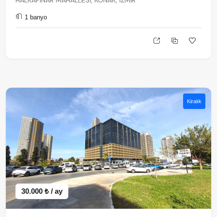
HALKAPINAR MAHALLESİ, KONAK, İZMİR
1 banyo
Kiralık
30.000 ₺ / ay