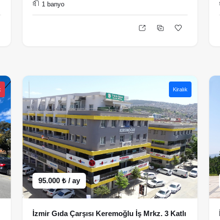
1 banyo
k
Kiralık
95.000 ₺ / ay
İzmir Gıda Çarşısı Keremoğlu İş Mrkz. 3 Katlı