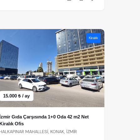
Kiralık
15.000 ₺ / ay
İzmir Gıda Çarşısında 1+0 Oda 42 m2 Net
Kiralık Ofis
HALKAPINAR MAHALLESİ, KONAK, İZMİR