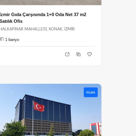
İzmir Gıda Çarşısında 1+0 Oda Net 37 m2
Satılık Ofis
HALKAPINAR MAHALLESİ, KONAK, İZMİR
1 banyo
Kiralık