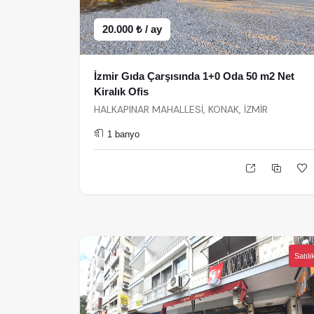
20.000 ₺ / ay
İzmir Gıda Çarşısında 1+0 Oda 50 m2 Net
Kiralık Ofis
HALKAPINAR MAHALLESİ, KONAK, İZMİR
1 banyo
Satılı