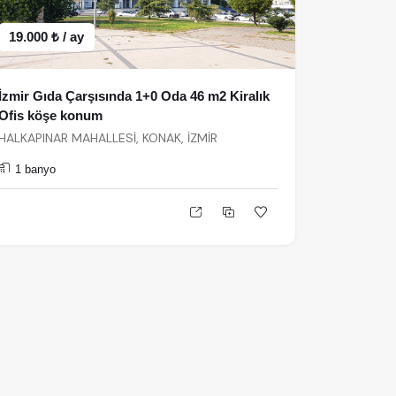
19.000 ₺ / ay
İzmir Gıda Çarşısında 1+0 Oda 46 m2 Kiralık
Ofis köşe konum
HALKAPINAR MAHALLESİ, KONAK, İZMİR
1 banyo