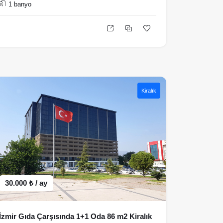
1 banyo
Kiralık
30.000 ₺ / ay
İzmir Gıda Çarşısında 1+1 Oda 86 m2 Kiralık