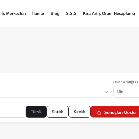
İş Merkezleri
İlanlar
Blog
S.S.S
Kira Artış Oranı Hesaplama
Fiyat Aralığı (T
Tümü
Satılık
Kiralık
Sonuçları Göster