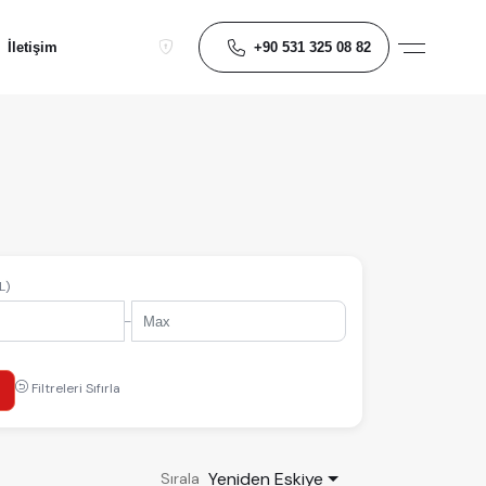
+90 531 325 08 82
İletişim
L)
-
Filtreleri Sıfırla
Yeniden Eskiye
Sırala