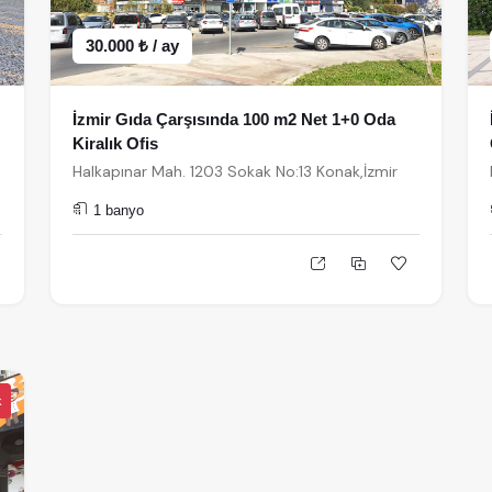
30.000 ₺ / ay
İzmir Gıda Çarşısında 100 m2 Net 1+0 Oda
Kiralık Ofis
Halkapınar Mah. 1203 Sokak No:13 Konak,İzmir
1 banyo
k