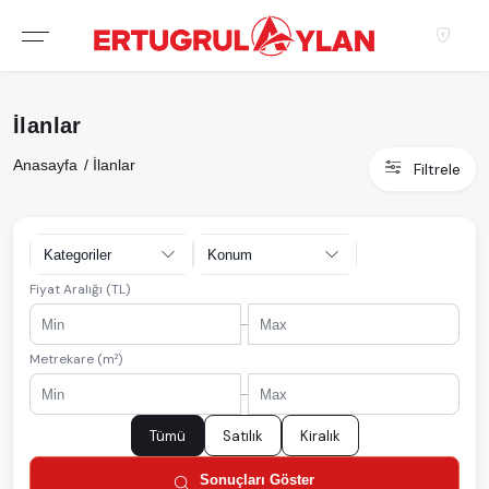
Hakkımızda
İlanlar
EKIBIMIZ
Anasayfa
İlanlar
Filtrele
EMLAK SITELERIMIZ
EMLAK OFISLERIMIZ
Kategoriler
Konum
Fiyat Aralığı (TL)
-
Metrekare (m²)
-
Tümü
Satılık
Kiralık
Sonuçları Göster