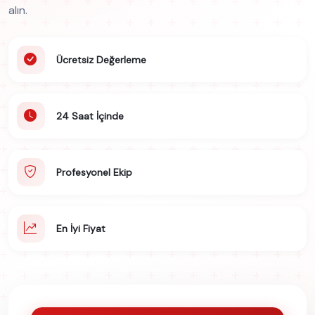
alın.
Ücretsiz Değerleme
24 Saat İçinde
Profesyonel Ekip
En İyi Fiyat