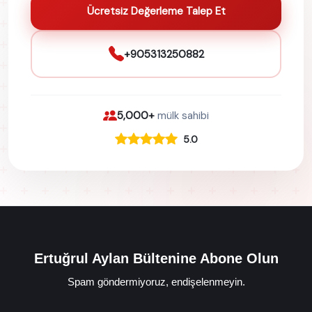
Ücretsiz Değerleme Talep Et
+905313250882
5,000+
mülk sahibi
5.0
Ertuğrul Aylan Bültenine Abone Olun
Spam göndermiyoruz, endişelenmeyin.