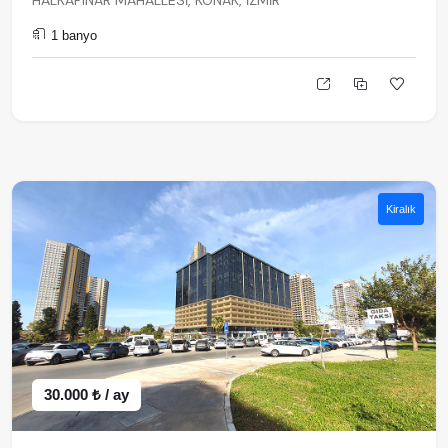
HALKAPINAR MAHALLESİ, KONAK, İZMİR
1 banyo
Kiralık
30.000 ₺ / ay