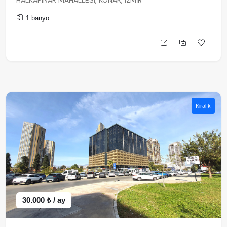
HALKAPINAR MAHALLESİ, KONAK, İZMİR
1 banyo
Kiralık
30.000 ₺ / ay