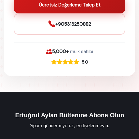
Ücretsiz Değerleme Talep Et
+905313250882
5,000+
mülk sahibi
5.0
Ertuğrul Aylan Bültenine Abone Olun
Spam göndermiyoruz, endişelenmeyin.