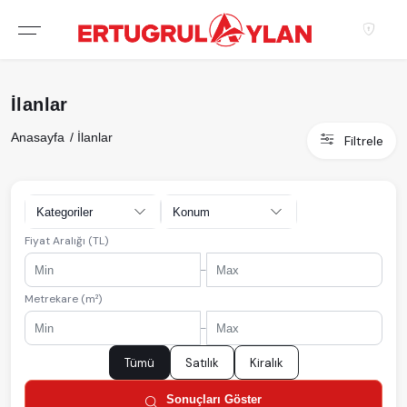
Hakkımızda
İlanlar
EKIBIMIZ
Anasayfa
İlanlar
Filtrele
EMLAK SITELERIMIZ
EMLAK OFISLERIMIZ
Kategoriler
Konum
Fiyat Aralığı (TL)
-
Metrekare (m²)
-
Tümü
Satılık
Kiralık
Sonuçları Göster