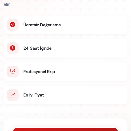
alın.
Ücretsiz Değerleme
24 Saat İçinde
Profesyonel Ekip
En İyi Fiyat