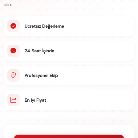
alın.
Ücretsiz Değerleme
24 Saat İçinde
Profesyonel Ekip
En İyi Fiyat