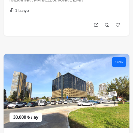
HALKAPINAR MAHALLESİ, KONAK, İZMİR
1 banyo
Kiralık
30.000 ₺ / ay