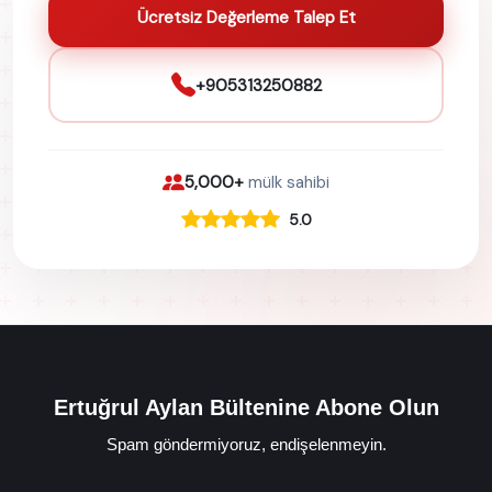
Ücretsiz Değerleme Talep Et
+905313250882
5,000+
mülk sahibi
5.0
Ertuğrul Aylan Bültenine Abone Olun
Spam göndermiyoruz, endişelenmeyin.