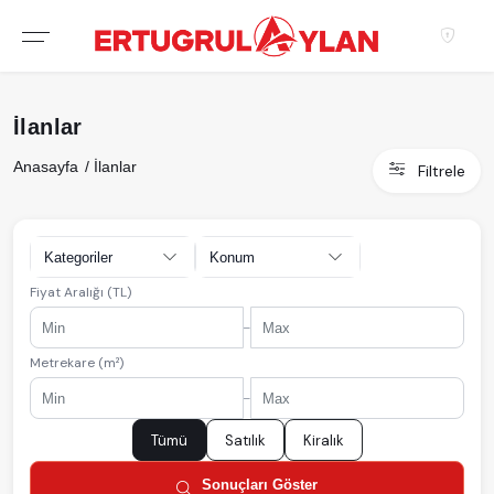
Hakkımızda
İlanlar
EKIBIMIZ
Anasayfa
İlanlar
Filtrele
EMLAK SITELERIMIZ
EMLAK OFISLERIMIZ
Kategoriler
Konum
Fiyat Aralığı (TL)
-
Metrekare (m²)
-
Tümü
Satılık
Kiralık
Sonuçları Göster