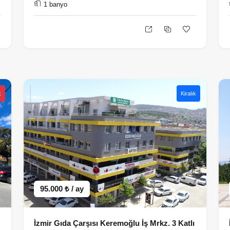
1 banyo
k
Kiralık
95.000 ₺ / ay
İzmir Gıda Çarşısı Keremoğlu İş Mrkz. 3 Katlı