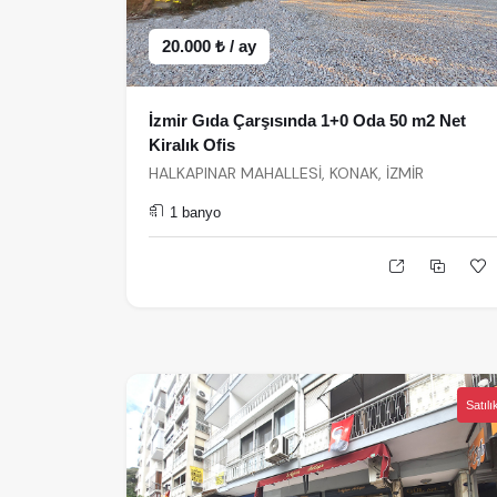
20.000 ₺ / ay
İzmir Gıda Çarşısında 1+0 Oda 50 m2 Net
Kiralık Ofis
HALKAPINAR MAHALLESİ, KONAK, İZMİR
1 banyo
Satılı