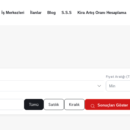
İş Merkezleri
İlanlar
Blog
S.S.S
Kira Artış Oranı Hesaplama
Fiyat Aralığı (T
Tümü
Satılık
Kiralık
Sonuçları Göster