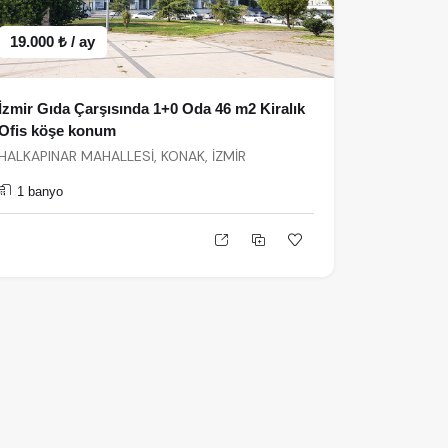
19.000 ₺ / ay
İzmir Gıda Çarşısında 1+0 Oda 46 m2 Kiralık
Ofis köşe konum
HALKAPINAR MAHALLESİ, KONAK, İZMİR
1 banyo