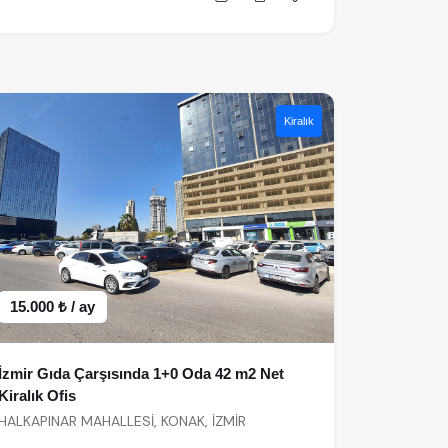
Kiralık
15.000 ₺ / ay
İzmir Gıda Çarşısında 1+0 Oda 42 m2 Net
Kiralık Ofis
HALKAPINAR MAHALLESİ, KONAK, İZMİR