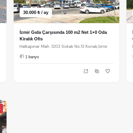
30.000 ₺ / ay
İzmir Gıda Çarşısında 100 m2 Net 1+0 Oda
Kiralık Ofis
Halkapınar Mah. 1203 Sokak No:13 Konak,İzmir
1 banyo
k