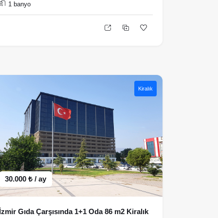
1 banyo
Kiralık
30.000 ₺ / ay
İzmir Gıda Çarşısında 1+1 Oda 86 m2 Kiralık