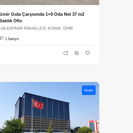
İzmir Gıda Çarşısında 1+0 Oda Net 37 m2
Satılık Ofis
HALKAPINAR MAHALLESİ, KONAK, İZMİR
1 banyo
Kiralık