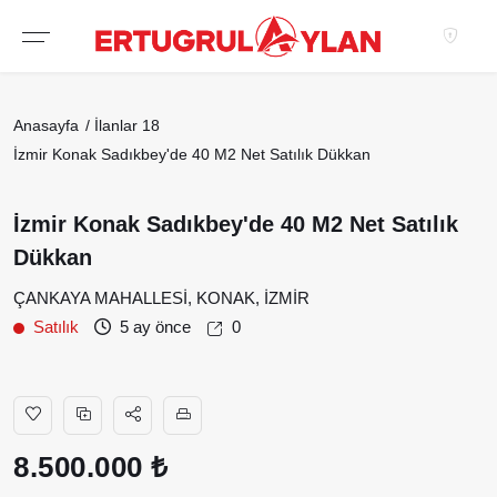
Hakkımızda
Anasayfa
İlanlar
18
EKIBIMIZ
İzmir Konak Sadıkbey'de 40 M2 Net Satılık Dükkan
EMLAK SITELERIMIZ
İzmir Konak Sadıkbey'de 40 M2 Net Satılık
EMLAK OFISLERIMIZ
Dükkan
ÇANKAYA MAHALLESİ, KONAK, İZMİR
Satılık
5 ay önce
0
8.500.000 ₺