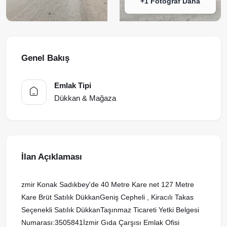
+1 Fotoğraf Daha
Genel Bakış
Emlak Tipi
Dükkan & Mağaza
İlan Açıklaması
zmir Konak Sadıkbey'de 40 Metre Kare net 127 Metre
Kare Brüt Satılık DükkanGeniş Cepheli , Kiracılı Takas
Seçenekli Satılık DükkanTaşınmaz Ticareti Yetki Belgesi
Numarası:3505841İzmir Gıda Çarşısı Emlak Ofisi