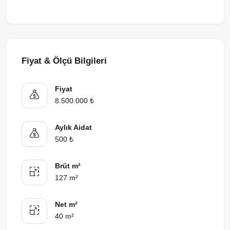
Fiyat & Ölçü Bilgileri
Fiyat
8.500.000 ₺
Aylık Aidat
500 ₺
Brüt m²
127 m²
Net m²
40 m²