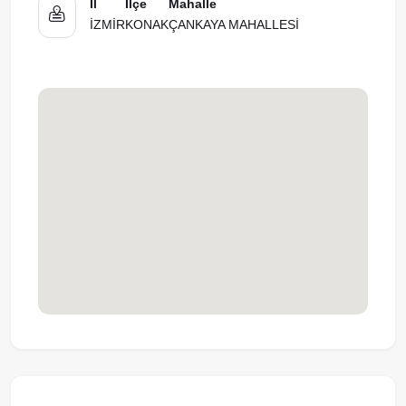
İl
İlçe
Mahalle
İZMİR
KONAK
ÇANKAYA MAHALLESİ