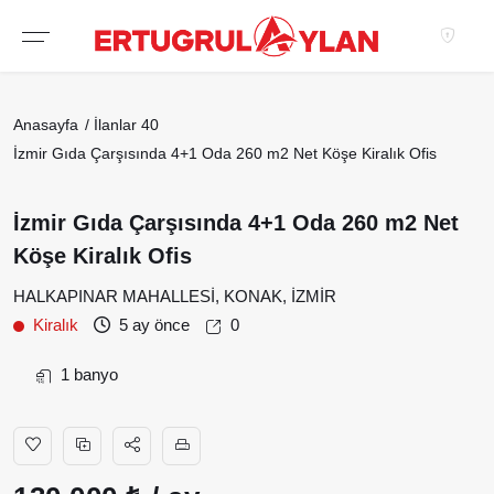
Hakkımızda
Anasayfa
İlanlar
40
EKIBIMIZ
İzmir Gıda Çarşısında 4+1 Oda 260 m2 Net Köşe Kiralık Ofis
EMLAK SITELERIMIZ
İzmir Gıda Çarşısında 4+1 Oda 260 m2 Net
EMLAK OFISLERIMIZ
Köşe Kiralık Ofis
HALKAPINAR MAHALLESİ, KONAK, İZMİR
Kiralık
5 ay önce
0
1 banyo