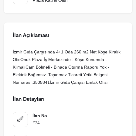
Plaza Katı & Ofisi
İlan Açıklaması
İzmir Gıda Çarşısında 4+1 Oda 260 m2 Net Köşe Kiralık
OfisOnuk Plaza İş Merkezinde - Köşe Konumda -
KlimalıCam Bölmeli - Binada Oturma Raporu Yok -
Elektrik Bağımsız Taşınmaz Ticareti Yetki Belgesi
Numarası:3505841İzmir Gıda Çarşısı Emlak Ofisi
İlan Detayları
İlan No
#74